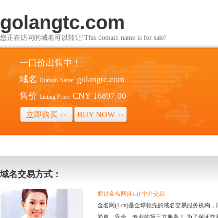
golangtc.com
您正在访问的域名可以转让!This domain name is for sale!
一口价出售中！
域名
golangtc.com
Domain Name:
售价
CNY 16897.00
Listing Price:
立即购买
BUY NOW
>>
>>
域名交易方式：
通过金名网(4.cn) 中介交易
金名网(4.cn)是全球领先的域名交易服务机
简单、安全、专业的第三方服务！ 为了保证交