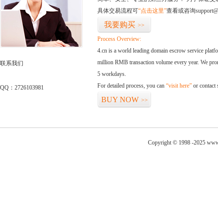
具体交易流程可
“点击这里”
查看或咨询support@
我要购买
>>
Process Overview:
4.cn is a world leading domain escrow service plat
million RMB transaction volume every year. We promi
联系我们
5 workdays.
For detailed process, you can
“visit here”
or contact
QQ：2726103981
BUY NOW
>>
Copyright © 1998 -2025 www.